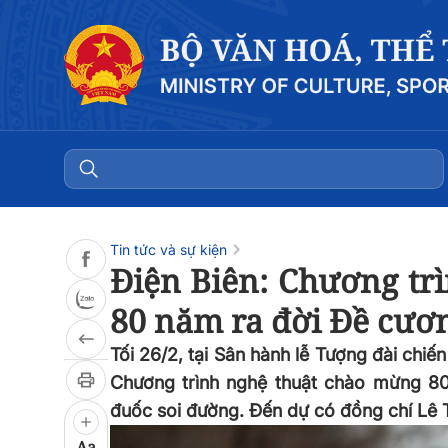
Đọc bài
0:00
/
0:00
Tin tức và sự kiện
Điện Biên: Chương tr
80 năm ra đời Đề cươ
Tối 26/2, tại Sân hành lễ Tượng đài chiế
Chương trình nghệ thuật chào mừng 8
đuốc soi đường. Đến dự có đồng chí Lê T
Aa