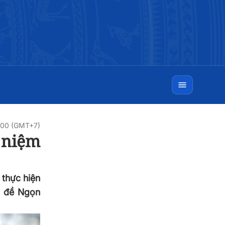
0:00 (GMT+7)
 niệm
 thực hiện
ủ đề Ngọn