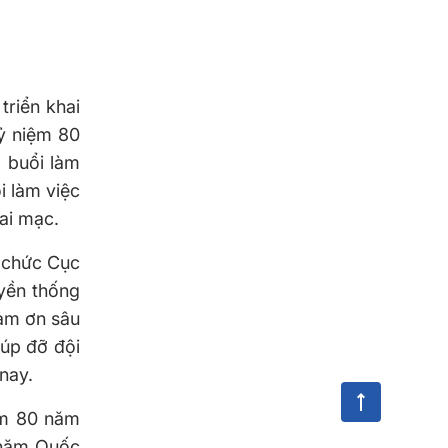
triển khai
kỷ niệm 80
 buổi làm
i làm việc
ai mạc.
 chức Cục
yền thống
cảm ơn sâu
iúp đỡ đội
nay.
ệm 80 năm
 năm Quốc