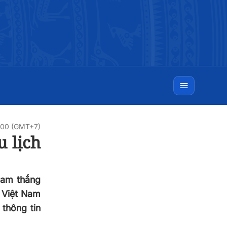
0:00 (GMT+7)
 lịch
Nam thắng
 Việt Nam
 thông tin