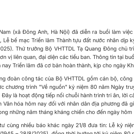
 Nam (xã Đông Anh, Hà Nội) đã diễn ra buổi làm việc 
, Lễ bế mạc Triển lãm Thành tựu đất nước nhân dịp 
025). Thứ trưởng Bộ VHTTDL Tạ Quang Đông chủ trì
n vị liên quan, đại diện các tiểu ban. Thông tin tại buổ
 nay Triển lãm đã cơ bản hoàn thành, kịp cho ngày Kh
cùng đoàn công tác của Bộ VHTTDL gồm cán bộ, công
ức chương trình "Về nguồn" kỷ niệm 80 năm Ngày tru
ây là hoạt động tiếp nối chuỗi hành trình tri ân, lời 
h Văn hóa hôm nay đối với nhân dân địa phương đã g
trong những năm tháng kháng chiến cho đến ngày hôm 
tư cùng nhiều báo khác ngày 21/8 đưa tin: Lễ kỷ ni
/1945 – 28/8/2025), đồng thời hướng tới kỷ niệm 80