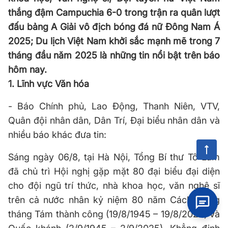
thắng đậm Campuchia 6-0 trong trận ra quân lượt
đấu bảng A Giải vô địch bóng đá nữ Đông Nam Á
2025; Du lịch Việt Nam khởi sắc mạnh mẽ trong 7
tháng đầu năm 2025 là những tin nổi bật trên báo
hôm nay.
1. Lĩnh vực Văn hóa
- Báo Chính phủ, Lao Động, Thanh Niên, VTV,
Quân đội nhân dân, Dân Trí, Đại biểu nhân dân và
nhiều báo khác đưa tin:
Sáng ngày 06/8, tại Hà Nội, Tổng Bí thư Tô Lâm
đã chủ trì Hội nghị gặp mặt 80 đại biểu đại diện
cho đội ngũ trí thức, nhà khoa học, văn nghệ sĩ
trên cả nước nhân kỷ niệm 80 năm Cách mạng
tháng Tám thành công (19/8/1945 – 19/8/2025) và