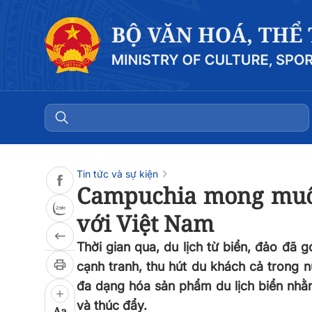
Đọc bài
0:00
/
0:00
Tin tức và sự kiện
Campuchia mong muốn
với Việt Nam
Thời gian qua, du lịch từ biển, đảo đã
cạnh tranh, thu hút du khách cả trong n
đa dạng hóa sản phẩm du lịch biển nhằ
và thúc đẩy.
Aa