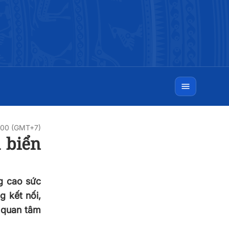
:00 (GMT+7)
 biển
ng cao sức
g kết nối,
 quan tâm