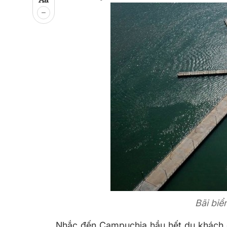
Bãi biể
Nhắc đến Campuchia hầu hết du khách đề