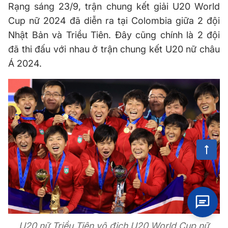
Rạng sáng 23/9, trận chung kết giải U20 World
Cup nữ 2024 đã diễn ra tại Colombia giữa 2 đội
Nhật Bản và Triều Tiên. Đây cũng chính là 2 đội
đã thi đấu với nhau ở trận chung kết U20 nữ châu
Á 2024.
U20 nữ Triều Tiên vô địch U20 World Cup nữ