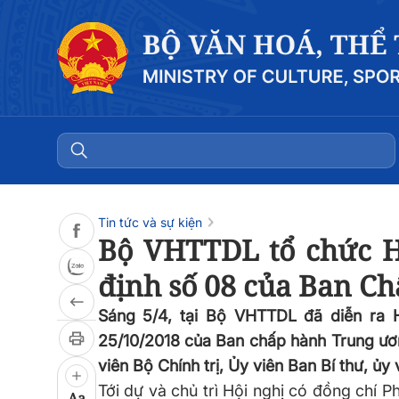
Đọc bài
0:00
/
0:00
Tin tức và sự kiện
Bộ VHTTDL tổ chức H
định số 08 của Ban C
Sáng 5/4, tại Bộ VHTTDL đã diễn ra 
25/10/2018 của Ban chấp hành Trung ươn
viên Bộ Chính trị, Ủy viên Ban Bí thư, ủ
Tới dự và chủ trì Hội nghị có đồng chí 
Aa