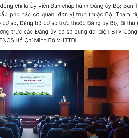
 đồng chí là Ủy viên Ban chấp hành Đảng ủy Bộ; Ban 
cấp phó các cơ quan, đơn vị trực thuộc Bộ. Tham dự
ộ cơ sở, Đảng bộ cơ sở trực thuộc Đảng ủy Bộ, Bí thư
hường trực các Đảng ủy cơ sở cùng đại diện BTV Công
n TNCS Hồ Chí Minh Bộ VHTTDL.