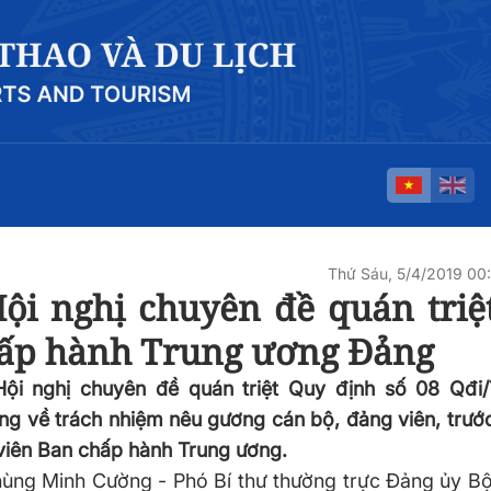
Thứ Sáu, 5/4/2019 0
ội nghị chuyên đề quán triệ
hấp hành Trung ương Đảng
Hội nghị chuyên đề quán triệt Quy định số 08 Qđi
g về trách nhiệm nêu gương cán bộ, đảng viên, trước
y viên Ban chấp hành Trung ương.
Phùng Minh Cường - Phó Bí thư thường trực Đảng ủy B