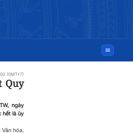
0:00 (GMT+7)
t Quy
/TW, ngày
 hết là ủy
ộ Văn hóa,