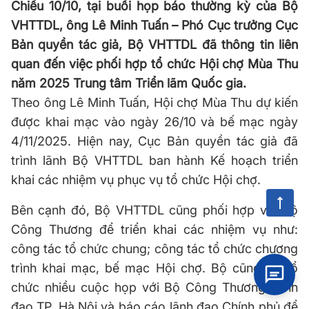
Chiều 10/10, tại buổi họp báo thường kỳ của Bộ
VHTTDL, ông Lê Minh Tuấn – Phó Cục trưởng Cục
Bản quyền tác giả, Bộ VHTTDL đã thông tin liên
quan đến việc phối hợp tổ chức Hội chợ Mùa Thu
năm 2025 Trung tâm Triển lãm Quốc gia.
Theo ông Lê Minh Tuấn, Hội chợ Mùa Thu dự kiến
được khai mạc vào ngày 26/10 và bế mạc ngày
4/11/2025. Hiện nay, Cục Bản quyền tác giả đã
trình lãnh Bộ VHTTDL ban hành Kế hoạch triển
khai các nhiệm vụ phục vụ tổ chức Hội chợ.
Bên cạnh đó, Bộ VHTTDL cũng phối hợp với Bộ
Công Thương để triển khai các nhiệm vụ như:
công tác tổ chức chung; công tác tổ chức chương
trình khai mạc, bế mạc Hội chợ. Bộ cũng đã tổ
chức nhiều cuộc họp với Bộ Công Thương, lãnh
đạo TP. Hà Nội và báo cáo lãnh đạo Chính phủ để