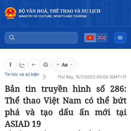
Đọc bài
0:00
/
0:00
Aa
Tin tức và sự kiện
Thứ Bảy, 15/7/2023 00:00 (GMT+7)
Bản tin truyền hình số 286:
Thể thao Việt Nam có thể bứt
phá và tạo dấu ấn mới tại
ASIAD 19